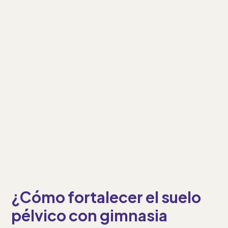
Centro Pelvii Valladolid
C/ Correos 9, 1ª Planta - 47001 Valladolid
Siguiente
¿Cómo fortalecer el suelo
pélvico con gimnasia