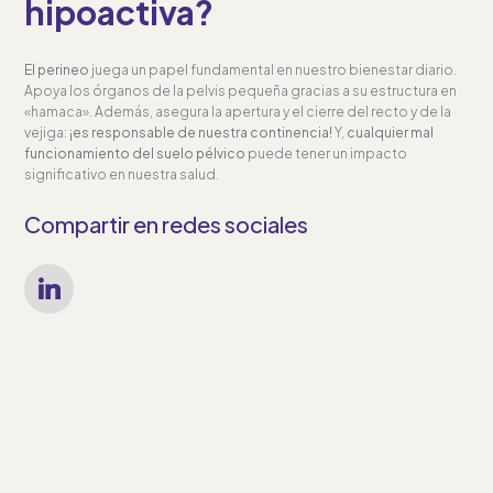
hipoactiva?
El perineo
juega un papel fundamental en nuestro bienestar diario.
Apoya los órganos de la pelvis pequeña gracias a su estructura en
«hamaca». Además, asegura la apertura y el cierre del recto y de la
vejiga:
¡es responsable de nuestra continencia!
Y,
cualquier mal
funcionamiento del suelo pélvico
puede tener un impacto
significativo en nuestra salud.
Compartir en redes sociales