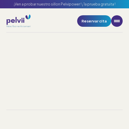
¡Ven a probar nuestro sillon Pelvipower ! ¡ 1a prueba gratuita !
Su cita en uno de nuestros
centros
Reservar cita
Pelvii
1. Elija su centro más cercano
A propósito
Seleccione el centro
Nuestros centros
Ambito de aplicación
Centro Pelvii Barcelona
Noticias
Plaza Bonanova, 10. Entlo. 1ª - 08022 Barcelona
Reservar cita
Centro Pelvii Madrid
Conde De Peñalver, 52 - 28006 Madrid
miento de los músculos profundos de la pelvis, para
rendimiento, sin tensión ni dolor.
Centro Pelvii Valencia
C/ San Vicente Mártir 75 1º-2 ª - 46007 Valencia
Centro Pelvii Vigo
Rúa López de Neira 3, 1º - 11 - 36202 Vigo