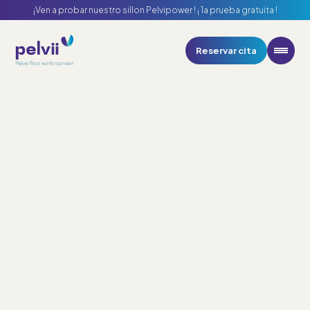
¡Ven a probar nuestro sillon Pelvipower ! ¡ 1a prueba gratuita !
Su cita en uno de nuestros
centros
Reservar cita
Pelvii
1. Elija su centro más cercano
A propósito
Seleccione el centro
Nuestros centros
Ambito de aplicación
Centro Pelvii Barcelona
Noticias
Plaza Bonanova, 10. Entlo. 1ª - 08022 Barcelona
Reservar cita
Centro Pelvii Madrid
Conde De Peñalver, 52 - 28006 Madrid
Centro Pelvii Valencia
C/ San Vicente Mártir 75 1º-2 ª - 46007 Valencia
Centro Pelvii Vigo
Rúa López de Neira 3, 1º - 11 - 36202 Vigo