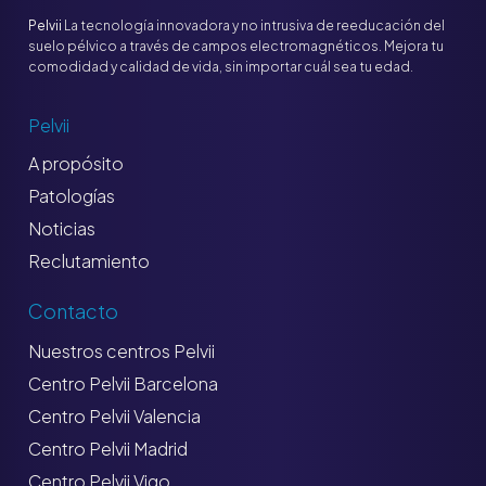
Pelvii
La tecnología innovadora y no intrusiva de reeducación del
suelo pélvico a través de campos electromagnéticos. Mejora tu
comodidad y calidad de vida, sin importar cuál sea tu edad.
Pelvii
A propósito
Patologías
Noticias
Reclutamiento
Contacto
Nuestros centros Pelvii
Centro Pelvii Barcelona
Centro Pelvii Valencia
Centro Pelvii Madrid
Centro Pelvii Vigo